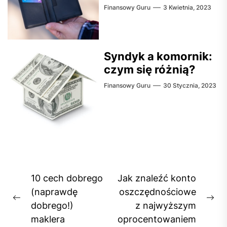
Finansowy Guru
3 Kwietnia, 2023
Syndyk a komornik:
czym się różnią?
Finansowy Guru
30 Stycznia, 2023
Nawigacja
10 cech dobrego
Jak znaleźć konto
wpisu
(naprawdę
oszczędnościowe
Previous
Ne
dobrego!)
z najwyższym
post:
pos
maklera
oprocentowaniem