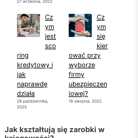
27 września, 2022
Cz
Cz
ym
ym
jest
się
sco
kier
ring
ować przy
kredytowy i
wyborze
jak
firmy
naprawdę
ubezpieczen
działa
iowej?
28 października,
18 sierpnia, 2022
2025
Jak kształtują się zarobki w