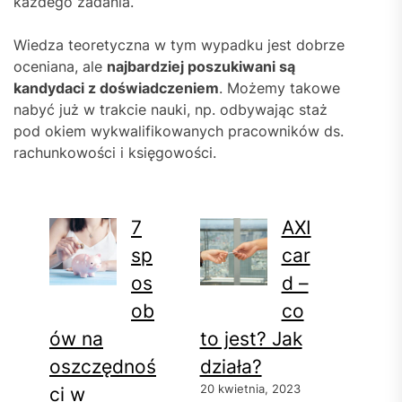
każdego zadania.
Wiedza teoretyczna w tym wypadku jest dobrze
oceniana, ale
najbardziej poszukiwani są
kandydaci z doświadczeniem
. Możemy takowe
nabyć już w trakcie nauki, np. odbywając staż
pod okiem wykwalifikowanych pracowników ds.
rachunkowości i księgowości.
7
AXI
sp
car
os
d –
ob
co
ów na
to jest? Jak
oszczędnoś
działa?
20 kwietnia, 2023
ci w