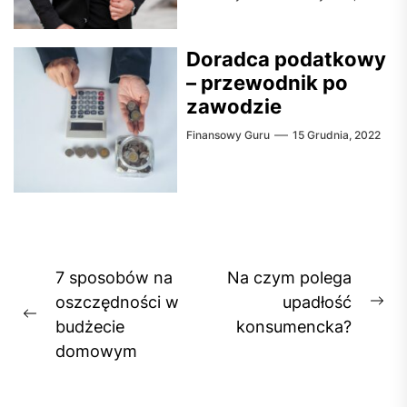
Doradca podatkowy
– przewodnik po
zawodzie
Finansowy Guru
15 Grudnia, 2022
Nawigacja
7 sposobów na
Na czym polega
wpisu
oszczędności w
upadłość
Ne
Previous
budżecie
konsumencka?
pos
post:
domowym