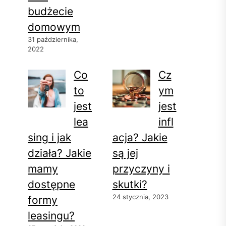
budżecie
domowym
31 października,
2022
Co
Cz
to
ym
jest
jest
lea
infl
sing i jak
acja? Jakie
działa? Jakie
są jej
mamy
przyczyny i
dostępne
skutki?
24 stycznia, 2023
formy
leasingu?