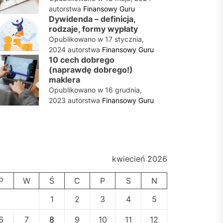
autorstwa
Finansowy Guru
Dywidenda – definicja,
rodzaje, formy wypłaty
Opublikowano w
17 stycznia,
2024
autorstwa
Finansowy Guru
10 cech dobrego
(naprawdę dobrego!)
maklera
Opublikowano w
16 grudnia,
2023
autorstwa
Finansowy Guru
kwiecień 2026
P
W
Ś
C
P
S
N
1
2
3
4
5
6
7
8
9
10
11
12