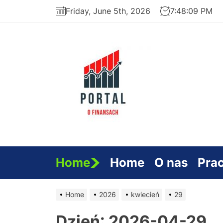
Skip
Friday, June 5th, 2026
7:48:09 PM
to
the
content
Serwi
Finan
Home
Home
O nas
Pra
Home
2026
kwiecień
29
Dzień:
2026-04-29