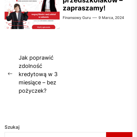
zapraszamy!
Finansowy Guru
9 Marca, 2024
Nawigacja
Jak poprawić
wpisu
zdolność
kredytową w 3
Previous
miesiące – bez
post:
pożyczek?
Szukaj