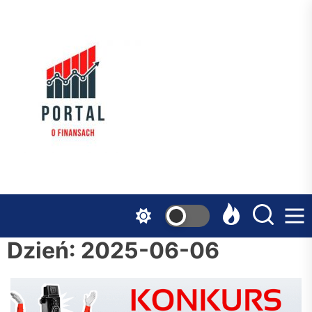
Skip
to
the
Serwis
content
Finansowy
Dzień:
2025-06-06