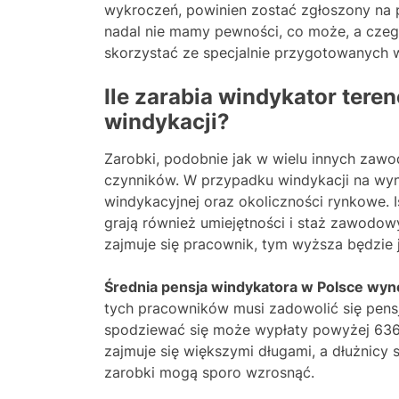
wykroczeń, powinien zostać zgłoszony na po
nadal nie mamy pewności, co może, a czeg
skorzystać ze specjalnie przygotowanych 
Ile zarabia windykator tereno
windykacji?
Zarobki, podobnie jak w wielu innych zawod
czynników. W przypadku windykacji na wy
windykacyjnej oraz okoliczności rynkowe.
grają również umiejętności i staż zawodow
zajmuje się pracownik, tym wyższa będzie 
Średnia pensja windykatora w Polsce wyno
tych pracowników musi zadowolić się pensj
spodziewać się może wypłaty powyżej 636
zajmuje się większymi długami, a dłużnicy 
zarobki mogą sporo wzrosnąć.