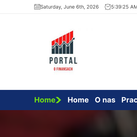
Skip
Saturday, June 6th, 2026
5:39:26 A
to
the
content
Serwi
Finan
Home
Home
O nas
Pra