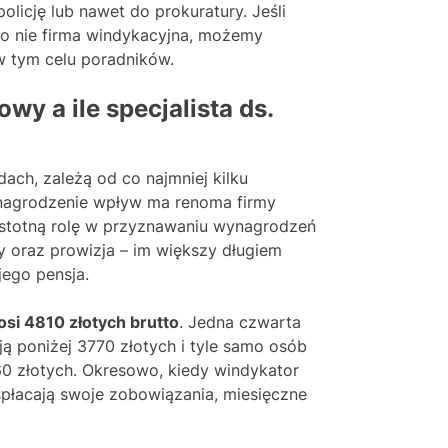
licję lub nawet do prokuratury. Jeśli
o nie firma windykacyjna, możemy
w tym celu poradników.
wy a ile specjalista ds.
ach, zależą od co najmniej kilku
nagrodzenie wpływ ma renoma firmy
 Istotną rolę w przyznawaniu wynagrodzeń
y oraz prowizja – im większy długiem
jego pensja.
si 4810 złotych brutto
. Jedna czwarta
ą poniżej 3770 złotych i tyle samo osób
0 złotych. Okresowo, kiedy windykator
spłacają swoje zobowiązania, miesięczne