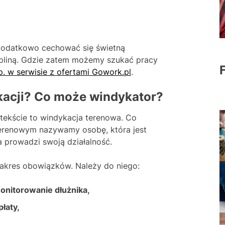
dodatkowo cechować się świetną
ypliną. Gdzie zatem możemy szukać pracy
. w serwisie z ofertami Gowork.pl
.
kacji? Co może windykator?
ntekście to windykacja terenowa. Co
erenowym nazywamy osobę, która jest
a prowadzi swoją działalność.
zakres obowiązków. Należy do niego:
monitorowanie dłużnika,
łaty,