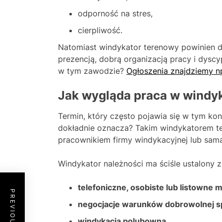
odporność na stres,
cierpliwość.
Natomiast windykator terenowy powinien 
prezencją, dobrą organizacją pracy i dysc
w tym zawodzie?
Ogłoszenia znajdziemy np
Jak wygląda praca w windy
Termin, który często pojawia się w tym ko
dokładnie oznacza? Takim windykatorem t
pracownikiem firmy windykacyjnej lub sam
Windykator należności ma ściśle ustalony 
telefoniczne, osobiste lub listowne 
negocjacje warunków dobrowolnej sp
windykacja polubowna,