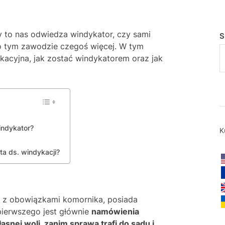
zy to nas odwiedza windykator, czy sami
S
o tym zawodzie czegoś więcej. W tym
kacyjna, jak zostać windykatorem oraz jak
indykator?
K
sta ds. windykacji?
e z obowiązkami komornika, posiada
 pierwszego jest głównie
namówienia
snej woli, zanim sprawa trafi do sądu i