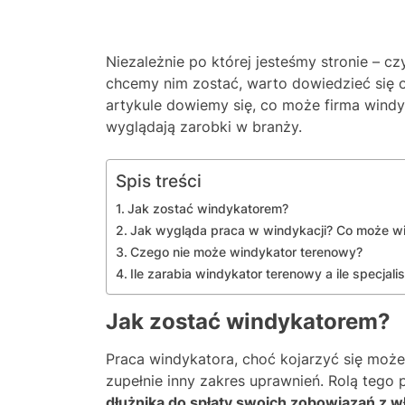
Niezależnie po której jesteśmy stronie – c
chcemy nim zostać, warto dowiedzieć się 
artykule dowiemy się, co może firma windy
wyglądają zarobki w branży.
Spis treści
Jak zostać windykatorem?
Jak wygląda praca w windykacji? Co może w
Czego nie może windykator terenowy?
Ile zarabia windykator terenowy a ile specjali
Jak zostać windykatorem?
Praca windykatora, choć kojarzyć się moż
zupełnie inny zakres uprawnień. Rolą tego
dłużnika do spłaty swoich zobowiązań z wła