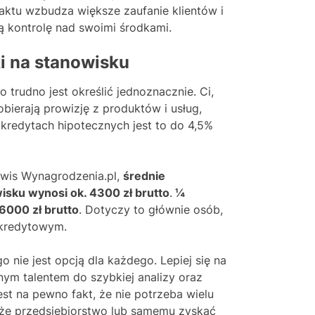
aktu wzbudza większe zaufanie klientów i
ą kontrolę nad swoimi środkami.
i na stanowisku
trudno jest określić jednoznacznie. Ci,
obierają prowizję z produktów i usług,
y kredytach hipotecznych jest to do 4,5%
erwis Wynagrodzenia.pl,
średnie
sku wynosi ok. 4300 zł brutto
.
¼
6000 zł brutto
. Dotyczy to głównie osób,
 kredytowym.
ie jest opcją dla każdego. Lepiej się na
m talentem do szybkiej analizy oraz
st na pewno fakt, że nie potrzeba wielu
duże przedsiębiorstwo lub samemu zyskać