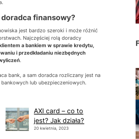
a.
ę doradca finansowy?
wiska jest bardzo szeroki i może różnić
orstwach. Najczęściej rolą doradcy
lientem a bankiem w sprawie kredytu,
owaniu i przedkładaniu niezbędnych
wyliczeń
.
aca bank, a sam doradca rozliczany jest na
w bankowych lub ubezpieczeniowych.
AXI card – co to
jest? Jak działa?
20 kwietnia, 2023