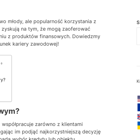
o młody, ale popularność korzystania z
S
my zyskują na tym, że mogą zaoferować
niu z produktów finansowych. Dowiedzmy
runek kariery zawodowej!
wy?
K
owym?
 współpracuje zarówno z klientami
gając im podjąć najkorzystniejszą decyzję
pada wybór kredytu lub obiektu