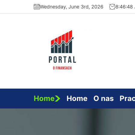
Skip
Wednesday, June 3rd, 2026
8:46:49
to
the
content
Serwi
Finan
Home
Home
O nas
Pra