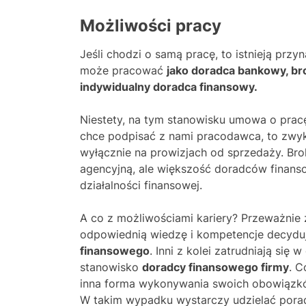
Możliwości pracy
Jeśli chodzi o samą pracę, to istnieją prz
może pracować
jako doradca bankowy, br
indywidualny doradca finansowy.
Niestety, na tym stanowisku umowa o pracę 
chce podpisać z nami pracodawca, to zwyk
wyłącznie na prowizjach od sprzedaży. Br
agencyjną, ale większość doradców finans
działalności finansowej.
A co z możliwościami kariery? Przeważnie 
odpowiednią wiedzę i kompetencje decyduj
finansowego
. Inni z kolei zatrudniają się
stanowisko
doradcy finansowego firmy
. C
inna forma wykonywania swoich obowiązkó
W takim wypadku wystarczy udzielać porad