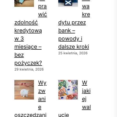
pra
wa
wić
kre
zdolność
dytu przez
kredytową
bank –
w 3
powody i
miesiące –
dalsze kroki
25 kwietnia, 2026
bez
pożyczek?
29 kwietnia, 2026
Wy
W
zw
jaki
ani
ej
e
wal
oszczędzani
ucie