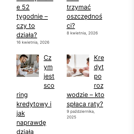
e 52
trzymać
tygodnie –
oszczędnoś
czy to
ci?
8 kwietnia, 2026
działa?
16 kwietnia, 2026
Cz
Kre
ym
dyt
jest
po
sco
roz
ring
wodzie – kto
kredytowy i
spłaca raty?
9 października,
jak
2025
naprawdę
działa