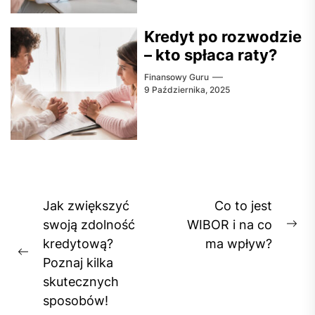
Kredyt po rozwodzie
– kto spłaca raty?
Finansowy Guru
9 Października, 2025
Nawigacja
Jak zwiększyć
Co to jest
wpisu
swoją zdolność
WIBOR i na co
Ne
kredytową?
ma wpływ?
pos
Previous
Poznaj kilka
post:
skutecznych
sposobów!