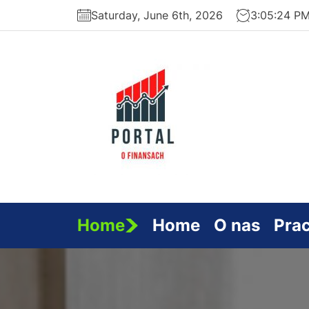
Skip
Saturday, June 6th, 2026
3:05:25 P
to
the
content
Serwi
Finan
Home
Home
O nas
Pra