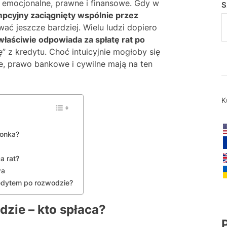
emocjonalne, prawne i finansowe. Gdy w
S
pcyjny zaciągnięty wspólnie przez
ować jeszcze bardziej. Wielu ludzi dopiero
właściwie odpowiada za spłatę rat po
ę” z kredytu. Choć intuicyjnie mogłoby się
e, prawo bankowe i cywilne mają na ten
K
żonka?
a rat?
wa
edytem po rozwodzie?
dzie – kto spłaca?