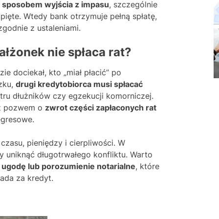
m sposobem wyjścia z impasu
, szczególnie
apięte. Wtedy bank otrzymuje pełną spłatę,
godnie z ustaleniami.
ałżonek nie spłaca rat?
ie dociekał, kto „miał płacić” po
zku,
drugi kredytobiorca musi spłacać
tru dłużników czy egzekucji komorniczej.
u z pozwem o
zwrot części zapłaconych rat
egresowe.
asu, pieniędzy i cierpliwości. W
by uniknąć długotrwałego konfliktu. Warto
ugodę lub porozumienie notarialne
, które
iada za kredyt.