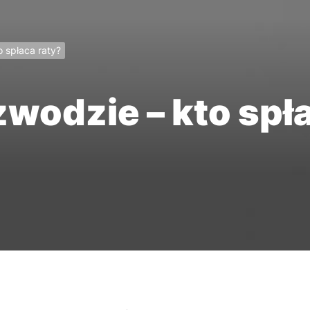
o spłaca raty?
zwodzie – kto spł