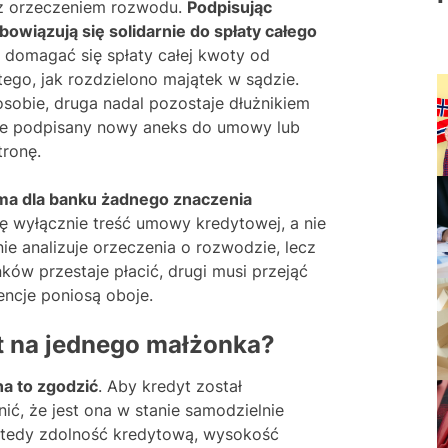
 z orzeczeniem rozwodu.
Podpisując
wiązują się solidarnie do spłaty całego
 domagać się spłaty całej kwoty od
ego, jak rozdzielono majątek w sądzie.
osobie, druga nadal pozostaje dłużnikiem
ie podpisany nowy aneks do umowy lub
tronę.
ma dla banku żadnego znaczenia
 się wyłącznie treść umowy kredytowej, a nie
ie analizuje orzeczenia o rozwodzie, lecz
nków przestaje płacić, drugi musi przejąć
ncje poniosą oboje.
t na jednego małżonka?
na to zgodzić
. Aby kredyt został
ić, że jest ona w stanie samodzielnie
wtedy zdolność kredytową, wysokość