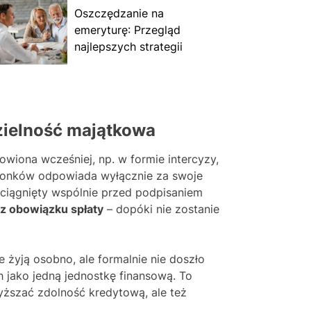
Oszczędzanie na
emeryturę: Przegląd
najlepszych strategii
zielność majątkowa
owiona wcześniej, np. w formie intercyzy,
łżonków odpowiada wyłącznie za swoje
zaciągnięty wspólnie przed podpisaniem
 z obowiązku spłaty
– dopóki nie zostanie
 żyją osobno, ale formalnie nie doszło
h jako jedną jednostkę finansową. To
szać zdolność kredytową, ale też