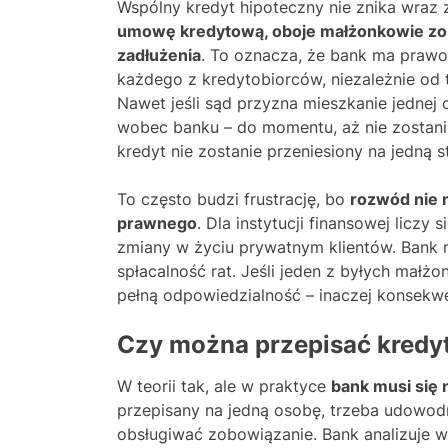
Wspólny kredyt hipoteczny nie znika wraz
umowę kredytową, oboje małżonkowie zobo
zadłużenia
. To oznacza, że bank ma prawo
każdego z kredytobiorców, niezależnie od t
Nawet jeśli sąd przyzna mieszkanie jednej 
wobec banku – do momentu, aż nie zostan
kredyt nie zostanie przeniesiony na jedną s
To często budzi frustrację, bo
rozwód nie 
prawnego
. Dla instytucji finansowej liczy
zmiany w życiu prywatnym klientów. Bank n
spłacalność rat. Jeśli jeden z byłych małżo
pełną odpowiedzialność – inaczej konsekwe
Czy można przepisać kredy
W teorii tak, ale w praktyce
bank musi się 
przepisany na jedną osobę, trzeba udowodn
obsługiwać zobowiązanie. Bank analizuje 