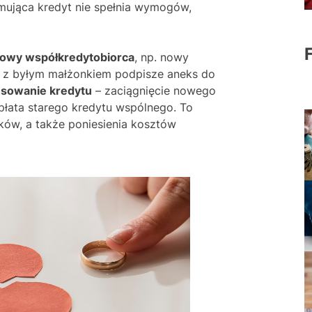
ejmująca kredyt nie spełnia wymogów,
owy współkredytobiorca
, np. nowy
ie z byłym małżonkiem podpisze aneks do
nsowanie kredytu
– zaciągnięcie nowego
płata starego kredytu wspólnego. To
ów, a także poniesienia kosztów