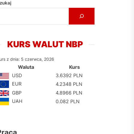
zukaj
KURS WALUT NBP
urs z dnia: 5 czerwca, 2026
Waluta
Kurs
USD
3.6392 PLN
EUR
4.2348 PLN
GBP
4.8966 PLN
UAH
0.082 PLN
Praca