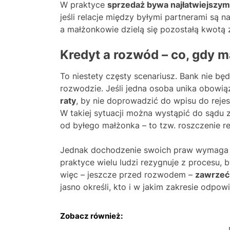
W praktyce
sprzedaż bywa najłatwiejszy
jeśli relacje między byłymi partnerami są n
a małżonkowie dzielą się pozostałą kwotą z
Kredyt a rozwód – co, gdy m
To niestety częsty scenariusz. Bank nie będz
rozwodzie. Jeśli jedna osoba unika obowią
raty
, by nie doprowadzić do wpisu do rejes
W takiej sytuacji można wystąpić do sąd
od byłego małżonka – to tzw. roszczenie r
Jednak dochodzenie swoich praw wymaga cz
praktyce wielu ludzi rezygnuje z procesu, 
więc – jeszcze przed rozwodem –
zawrzeć 
jasno określi, kto i w jakim zakresie odpow
Zobacz również: