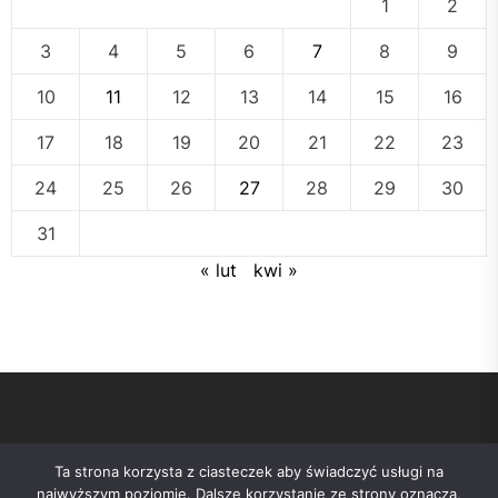
1
2
3
4
5
6
7
8
9
10
11
12
13
14
15
16
17
18
19
20
21
22
23
24
25
26
27
28
29
30
31
« lut
kwi »
Ta strona korzysta z ciasteczek aby świadczyć usługi na
najwyższym poziomie. Dalsze korzystanie ze strony oznacza,