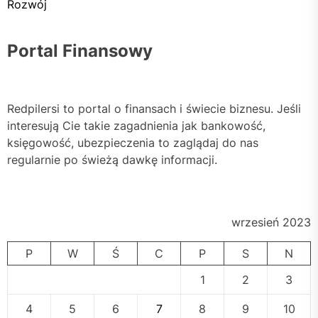
Rozwój
Portal Finansowy
Redpilersi to portal o finansach i świecie biznesu. Jeśli
interesują Cie takie zagadnienia jak bankowość,
księgowość, ubezpieczenia to zaglądaj do nas
regularnie po świeżą dawkę informacji.
wrzesień 2023
P
W
Ś
C
P
S
N
1
2
3
4
5
6
7
8
9
10