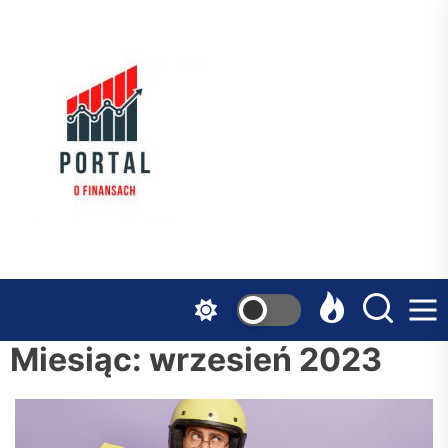
Skip
to
the
Serwis
content
Finansowy
Miesiąc:
wrzesień 2023