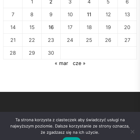
1
2
3
4
5
6
7
8
9
10
11
12
13
14
15
16
17
18
19
20
21
22
23
24
25
26
27
28
29
30
« mar
cze »
Ta strona korzysta z ciasteczek aby świadczyć usługi na
najwyższym poziomie. Dalsze korzystanie ze strony oznacza,
że zgadzasz się na ich użycie.