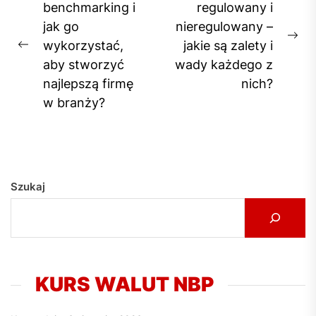
wpisu
benchmarking i
regulowany i
jak go
nieregulowany –
Ne
wykorzystać,
jakie są zalety i
Previous
pos
aby stworzyć
wady każdego z
post:
najlepszą firmę
nich?
w branży?
Szukaj
KURS WALUT NBP