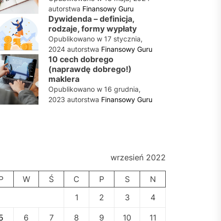
autorstwa
Finansowy Guru
Dywidenda – definicja,
rodzaje, formy wypłaty
Opublikowano w
17 stycznia,
2024
autorstwa
Finansowy Guru
10 cech dobrego
(naprawdę dobrego!)
maklera
Opublikowano w
16 grudnia,
2023
autorstwa
Finansowy Guru
wrzesień 2022
P
W
Ś
C
P
S
N
1
2
3
4
5
6
7
8
9
10
11