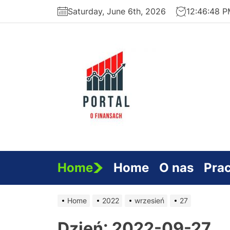
Skip
Saturday, June 6th, 2026
12:46:48 
to
the
content
Serwi
Finan
Home
Home
O nas
Pra
Home
2022
wrzesień
27
Dzień:
2022-09-27