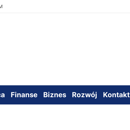
PM
s
sowy
ca
Finanse
Biznes
Rozwój
Kontakt