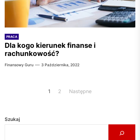
PRACA
Dla kogo kierunek finanse i
rachunkowość?
Finansowy Guru
3 Października, 2022
Stronicowanie
1
2
Następne
wpisów
Szukaj