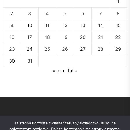
1
2
3
4
5
6
7
8
9
10
11
12
13
14
15
16
17
18
19
20
21
22
23
24
25
26
27
28
29
30
31
« gru
lut »
Ta strona korzysta z ciasteczek aby świadczyć usługi na
najwyższym poziomie. Dalsze korzystanie ze strony oznacza,