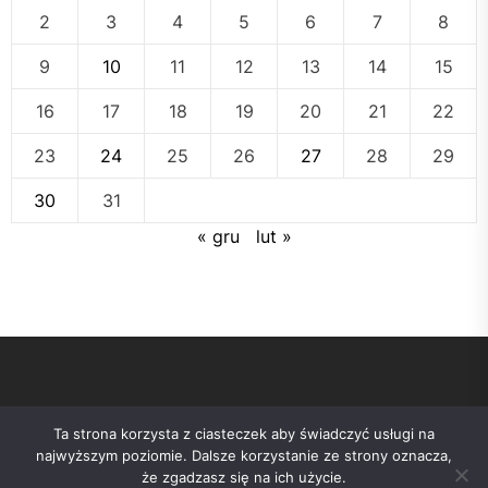
2
3
4
5
6
7
8
9
10
11
12
13
14
15
16
17
18
19
20
21
22
23
24
25
26
27
28
29
30
31
« gru
lut »
Ta strona korzysta z ciasteczek aby świadczyć usługi na
najwyższym poziomie. Dalsze korzystanie ze strony oznacza,
że zgadzasz się na ich użycie.