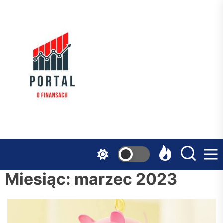
Skip
to
the
Serwis
content
Finansowy
Miesiąc:
marzec 2023