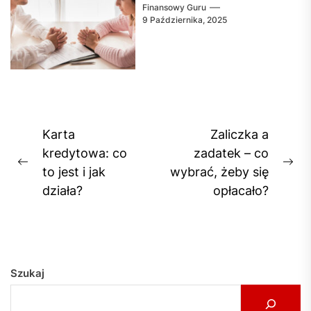
Finansowy Guru
9 Października, 2025
Nawigacja
Karta
Zaliczka a
wpisu
kredytowa: co
zadatek – co
Previous
Ne
to jest i jak
wybrać, żeby się
post:
pos
działa?
opłacało?
Szukaj