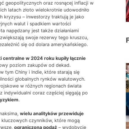
ięć geopolitycznych oraz rosnącej inflacji w
ich latach złoto wielokrotnie udowodniło
 kryzysu – inwestorzy traktują je jako
yjnych walut i spadkiem wartości
a napędzany jest także działaniami
 zwiększają swoje rezerwy tego kruszcu,
zależnić się od dolara amerykańskiego.
i centralne w 2024 roku kupiły łącznie
rdowy poziom zakupów od dekad.
 tym Chiny i Indie, które starają się
ilności globalnych rynków walutowych.
wojskowe w różnych regionach świata
az indywidualni coraz częściej sięgają po
ryzykiem
.
 maksima,
wielu analityków przewiduje
ka kluczowych czynników, które mogą
erwsze,
ograniczona podaż
– wydobycie