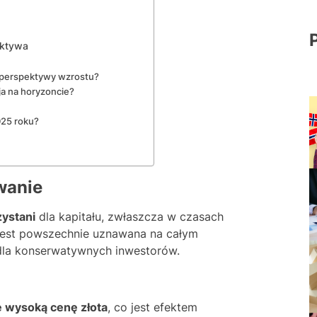
aktywa
e perspektywy wzrostu?
cja na horyzoncie?
025 roku?
wanie
zystani
dla kapitału, zwłaszcza w czasach
jest powszechnie uznawana na całym
 dla konserwatywnych inwestorów.
ę wysoką cenę złota
, co jest efektem