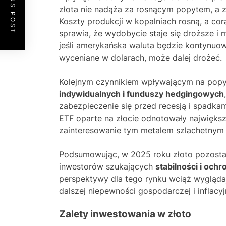
PREVIOUS POST
złota nie nadąża za rosnącym popytem, a z
Koszty produkcji w kopalniach rosną, a co
sprawia, że wydobycie staje się droższe i m
jeśli amerykańska waluta będzie kontynuow
wyceniane w dolarach, może dalej drożeć.
Kolejnym czynnikiem wpływającym na popy
indywidualnych i funduszy hedgingowych
zabezpieczenie się przed recesją i spadka
ETF oparte na złocie odnotowały największ
zainteresowanie tym metalem szlachetnym 
Podsumowując, w 2025 roku złoto pozosta
inwestorów szukających
stabilności i ochr
perspektywy dla tego rynku wciąż wygląda
dalszej niepewności gospodarczej i inflacyj
Zalety inwestowania w złoto