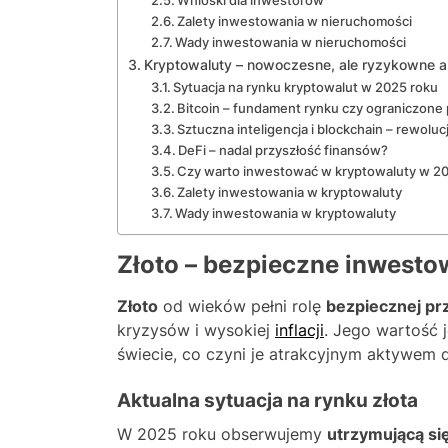
Wnioski dla inwestorów
Zalety inwestowania w nieruchomości
Wady inwestowania w nieruchomości
Kryptowaluty – nowoczesne, ale ryzykowne 
Sytuacja na rynku kryptowalut w 2025 roku
Bitcoin – fundament rynku czy ograniczon
Sztuczna inteligencja i blockchain – rewolu
DeFi – nadal przyszłość finansów?
Czy warto inwestować w kryptowaluty w 2
Zalety inwestowania w kryptowaluty
Wady inwestowania w kryptowaluty
Złoto – bezpieczne inwesto
Złoto
od wieków pełni rolę
bezpiecznej pr
kryzysów i wysokiej
inflacji
. Jego wartość 
świecie, co czyni je atrakcyjnym aktywem
Aktualna sytuacja na rynku złota
W 2025 roku obserwujemy
utrzymującą si