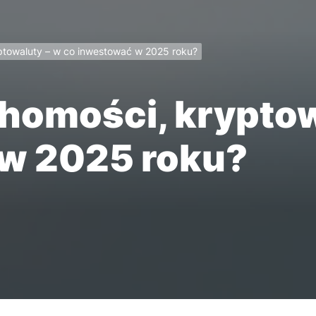
yptowaluty – w co inwestować w 2025 roku?
chomości, kryptow
w 2025 roku?