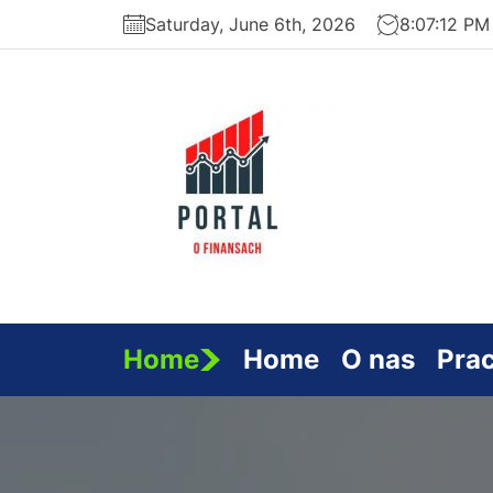
Skip
Saturday, June 6th, 2026
8:07:13 PM
to
the
content
Serwi
Finan
Home
Home
O nas
Pra