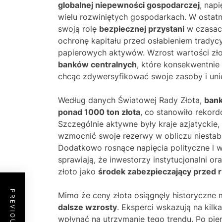
globalnej niepewności gospodarczej
, nap
wielu rozwiniętych gospodarkach. W ostatn
swoją rolę
bezpiecznej przystani
w czasach
ochronę kapitału przed osłabieniem tradyc
papierowych aktywów. Wzrost wartości złot
banków centralnych
, które konsekwentnie
chcąc zdywersyfikować swoje zasoby i unie
Według danych Światowej Rady Złota,
bank
ponad 1000 ton złota
, co stanowiło reko
Szczególnie aktywne były kraje azjatyckie, w
wzmocnić swoje rezerwy w obliczu niestab
Dodatkowo rosnące napięcia polityczne i 
sprawiają, że inwestorzy instytucjonalni or
złoto jako
środek zabezpieczający przed 
Mimo że ceny złota osiągnęły historyczne
dalsze wzrosty
. Eksperci wskazują na kil
wpłynąć na utrzymanie tego trendu. Po pi